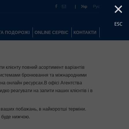
×
|
Укр
Рус
ESC
ТА ПОДОРОЖІ
ONLINE СЕРВІС
КОНТАКТИ
ти клієнту повний асортимент варіантів
 системами бронювання та міжнародними
 на онлайн ресурсах.В офісі Агентства
дко реагувати на запити наших клієнтів і в
 ваших побажань, в найкоротші терміни.
ь буде нижчою.