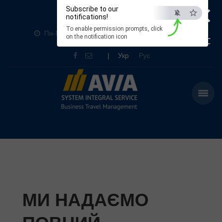
×
Subscribe to our
+380 (44) 369-3070
notifications!
To enable permission prompts, click
Пн-Пт: 9:00-19:00 Сб: 10:00-16:00 Нд: Вихідний
on the notification icon
ESC
|
Укр
Рус
МИ НАДАЄМО