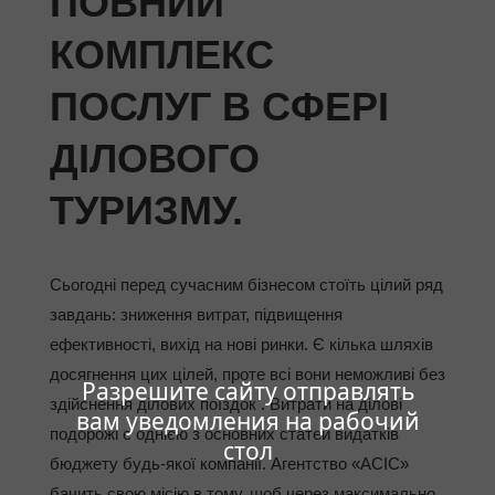
ПОВНИЙ
КОМПЛЕКС
ПОСЛУГ В СФЕРІ
ДІЛОВОГО
ТУРИЗМУ.
Сьогодні перед сучасним бізнесом стоїть цілий ряд
завдань: зниження витрат, підвищення
ефективності, вихід на нові ринки. Є кілька шляхів
досягнення цих цілей, проте всі вони неможливі без
Разрешите сайту отправлять
здійснення ділових поїздок . Витрати на ділові
вам уведомления на рабочий
подорожі є однією з основних статей видатків
стол
бюджету будь-якої компанії. Агентство «АСІС»
бачить свою місію в тому, щоб через максимально