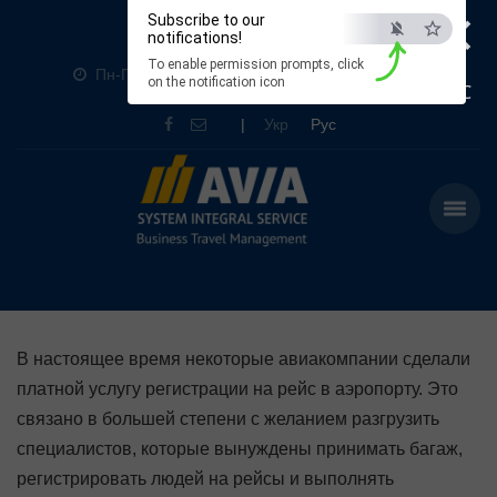
×
Subscribe to our
+380 (44) 369-3070
notifications!
To enable permission prompts, click
Пн-Пт: 9:00-19:00 Сб: 10:00-16:00 Вс: Выходной
on the notification icon
ESC
|
Укр
Рус
В настоящее время некоторые авиакомпании сделали
платной услугу регистрации на рейс в аэропорту. Это
связано в большей степени с желанием разгрузить
специалистов, которые вынуждены принимать багаж,
регистрировать людей на рейсы и выполнять